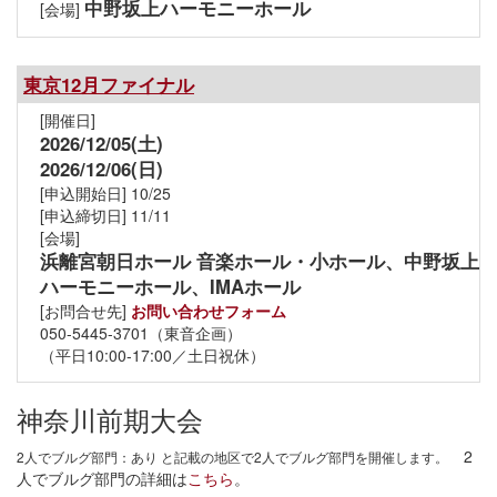
中野坂上ハーモニーホール
東京12月ファイナル
2026/12/05(土)
2026/12/06(日)
10/25
11/11
浜離宮朝日ホール 音楽ホール・小ホール、中野坂上
ハーモニーホール、IMAホール
お問い合わせフォーム
050-5445-3701（東音企画）
（平日10:00-17:00／土日祝休）
神奈川前期大会
2
2人でブルグ部門：あり と記載の地区で2人でブルグ部門を開催します。
人でブルグ部門の詳細は
こちら
。