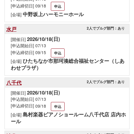
09/18
申込
中野坂上ハーモニーホール
水戸
2人でブルグ部門：あり
2026/10/18(日)
07/13
09/15
申込
ひたちなか市那珂湊総合福祉センター（しあ
わせプラザ）
八千代
2人でブルグ部門：あり
2026/10/18(日)
07/13
09/18
申込
島村楽器ピアノショールーム八千代店 店内ホ
ール