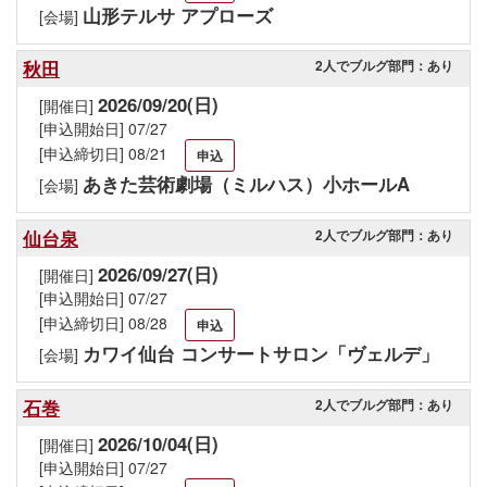
山形テルサ アプローズ
秋田
2人でブルグ部門：あり
2026/09/20(日)
07/27
08/21
申込
あきた芸術劇場（ミルハス）小ホールA
仙台泉
2人でブルグ部門：あり
2026/09/27(日)
07/27
08/28
申込
カワイ仙台 コンサートサロン「ヴェルデ」
石巻
2人でブルグ部門：あり
2026/10/04(日)
07/27