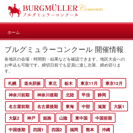
ホーム
ブルグミュラーコンクール 開催情報
各地区の会場・時間割・結果などを確認できます。地区大会への
お申込も可能です。締切日前でも定員に達し次第、締め切りま
す。
札幌
道央胆振
東北
栃木
東京11月
東京12月
神奈川前期
神奈川後期
北陸
甲信
静岡
名古屋前期
名古屋後期
東海
中部
滋賀
大阪1
大阪2
神戸
姫路
山陰
東中国
中国前期
中国後期
四国1
四国2
福岡
熊本
沖縄