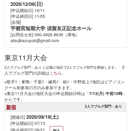
2026/12/06(日)
10/11
11/05
宇都宮短期大学 須賀友正記念ホール
090-4926-8638（厚地）
atsujikazuyuki@gmail.com
東京11月大会
2
2人でブルグ部門：あり と記載の地区で2人でブルグ部門を開催します。
人でブルグ部門の詳細は
こちら
。
※取手1・巣鴨・千葉1・練馬1・柏1・中野坂上1地区はピアノコン
クール初参加の方のみ参加できます。
※東京11月大会の地区大会の申込開始日時は「
7/13(月) 午前10時
」
からです。
新宿
2人でブルグ部門：あり
2026/09/19(土)
07/13
08/21
申込