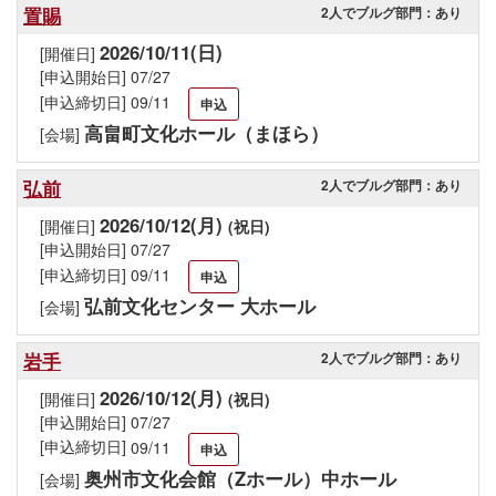
置賜
2人でブルグ部門：あり
2026/10/11(日)
07/27
09/11
申込
高畠町文化ホール（まほら）
弘前
2人でブルグ部門：あり
2026/10/12(月)
(祝日)
07/27
09/11
申込
弘前文化センター 大ホール
岩手
2人でブルグ部門：あり
2026/10/12(月)
(祝日)
07/27
09/11
申込
奥州市文化会館（Zホール）中ホール