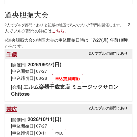
道央胆振大会
2
2人でブルグ部門：あり と記載の地区で2人でブルグ部門を開催します。
人でブルグ部門の詳細は
こちら
。
※道央胆振大会の地区大会の申込開始日時は「
7/27(月) 午前10時
」
からです。
千歳
2人でブルグ部門：あり
2026/09/27(日)
07/27
08/28
申込(定員間近)
エルム楽器千歳支店 ミュージックサロン
Chitose
帯広
2人でブルグ部門：あり
2026/10/11(日)
07/27
09/11
申込