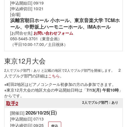
09/19
10/21
浜離宮朝日ホール 小ホール、東京音楽大学 TCMホ
ール、中野坂上ハーモニーホール、IMAホール
お問い合わせフォーム
050-5445-3701（東音企画）
（平日10:00-17:00／土日祝休）
東京12月大会
2
2人でブルグ部門：あり と記載の地区で2人でブルグ部門を開催します。
人でブルグ部門の詳細は
こちら
。
※町田2地区はピアノコンクール初参加の方のみ参加できます。
※東京12月大会の地区大会の申込開始日時は「
7/13(月) 午前10時
」
からです。
取手2
2人でブルグ部門：あり
2026/10/25(日)
07/13
09/25
申込