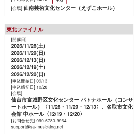
仙南芸術文化センター（えずこホール）
東北ファイナル
2026/11/28(土)
2026/11/29(日)
2026/12/13(日)
2026/12/19(土)
2026/12/20(日)
09/13
10/28
仙台市宮城野区文化センター パトナホール（コンサ
ートホール）〈11/28・11/29・12/13〉、名取市文化
会館 中ホール〈12/19・12/20〉
090-6780-9964
support@sa-musicking.net