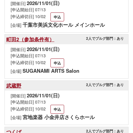
2026/11/01(日)
07/13
10/02
申込
千葉市美浜文化ホール メインホール
町田2（参加条件有）
2人でブルグ部門：あり
2026/11/01(日)
07/13
10/02
申込
SUGANAMI ARTS Salon
武蔵野
2人でブルグ部門：あり
2026/11/01(日)
07/13
10/02
申込
宮地楽器 小金井店さくらホール
つくば
2人でブルグ部門：あり