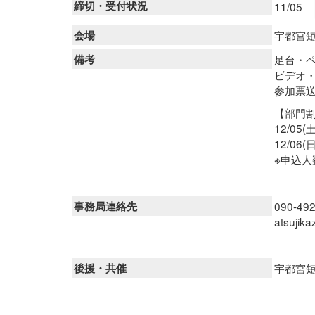
締切・受付状況
11/05
会場
宇都宮
備考
足台・
ビデオ
参加票
【部門
12/05
12/06
※申込
事務局連絡先
090-4
atsujik
後援・共催
宇都宮