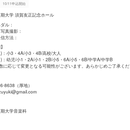
10/11申込開始
短期大学 須賀友正記念ホール
ペダル：
・写真撮影：
送信方法：
割】
(土)：小3・4A/小3・4B/高校/大人
(日)：幼児/小1・2A/小1・2B/小5・6A/小5・6B/中学A/中学B
人数に応じて変更となる可能性がございます。あらかじめご了承くだ
926-8638（厚地）
azuyuki@gmail.com
短期大学音楽科