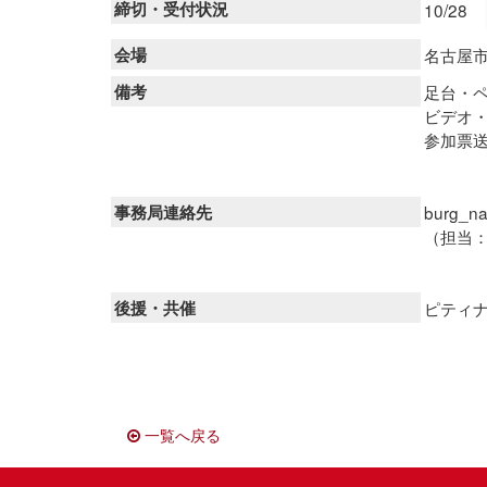
締切・受付状況
10/28
会場
名古屋
備考
足台・
ビデオ
参加票
事務局連絡先
burg_
（担当：
後援・共催
ピティ
一覧へ戻る