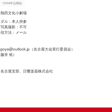
10/04申込開始
市熱田文化小劇場
ペダル：本人持参
・写真撮影：不可
送信方法：メール
nagoya@outlook.jp（名古屋大会実行委員会）
藤井 裕）
ナ名古屋支部、日響楽器株式会社