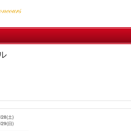
ル
/28(土)
/29(日)