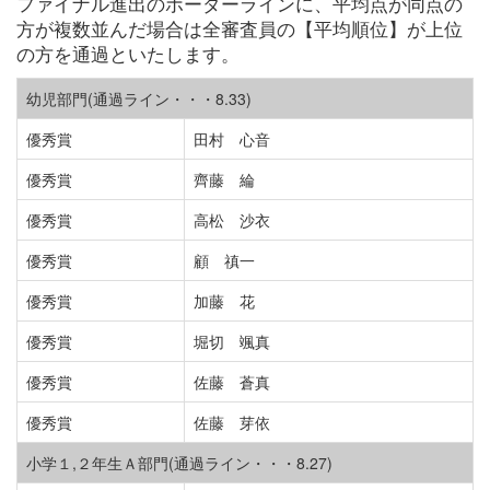
ファイナル進出のボーダーラインに、平均点が同点の
方が複数並んだ場合は全審査員の【平均順位】が上位
の方を通過といたします。
幼児部門(通過ライン・・・8.33)
優秀賞
田村 心音
優秀賞
齊藤 綸
優秀賞
高松 沙衣
優秀賞
顧 禛一
優秀賞
加藤 花
優秀賞
堀切 颯真
優秀賞
佐藤 蒼真
優秀賞
佐藤 芽依
小学１,２年生Ａ部門(通過ライン・・・8.27)