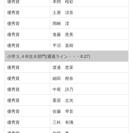
優秀賞
本間 桜彩
優秀賞
土屋 涼音
優秀賞
岡崎 澪
優秀賞
進藤 恵美
優秀賞
平沼 直樹
小学３,４年生Ｂ部門(通過ライン・・・8.27)
優秀賞
渡邊 恵茉
優秀賞
細田 柑奈
優秀賞
中尾 詩乃
優秀賞
栗原 志光
優秀賞
佐藤 琴音
優秀賞
三科 有璃
優秀賞
加藤 希一