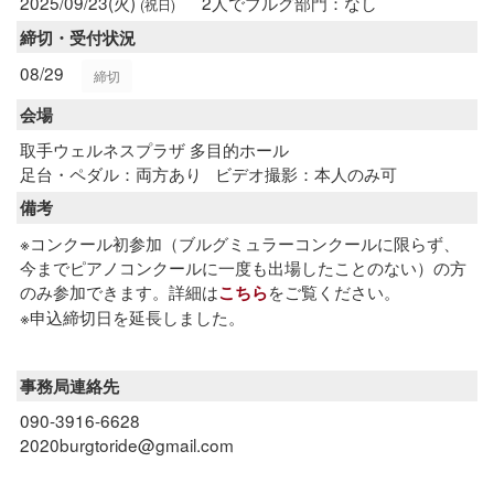
2025/09/23(火)
2人でブルグ部門：なし
(祝日)
締切・受付状況
08/29
締切
会場
取手ウェルネスプラザ 多目的ホール
足台・ペダル：両方あり
ビデオ撮影：本人のみ可
備考
※コンクール初参加（ブルグミュラーコンクールに限らず、
今までピアノコンクールに一度も出場したことのない）の方
のみ参加できます。詳細は
をご覧ください。
こちら
※申込締切日を延長しました。
事務局連絡先
090-3916-6628
2020burgtoride@gmail.com