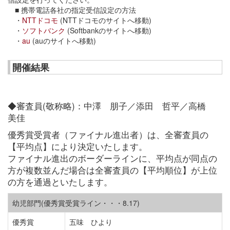
■ 携帯電話各社の指定受信設定の方法
・
NTTドコモ
(NTTドコモのサイトへ移動)
・
ソフトバンク
(Softbankのサイトへ移動)
・
au
(auのサイトへ移動)
開催結果
◆審査員(敬称略)：中澤 朋子／添田 哲平／高橋
美佳
優秀賞受賞者（ファイナル進出者）は、全審査員の
【平均点】により決定いたします。
ファイナル進出のボーダーラインに、平均点が同点の
方が複数並んだ場合は全審査員の【平均順位】が上位
の方を通過といたします。
幼児部門(優秀賞受賞ライン・・・8.17)
優秀賞
五味 ひより