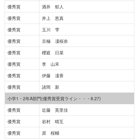
優秀賞
酒井 郁人
優秀賞
井上 恵真
優秀賞
玉川 雫
優秀賞
京極 凜桜奈
優秀賞
櫻庭 日菜
優秀賞
李 山禾
優秀賞
伊藤 凜香
優秀賞
諸岡 新
小学1・2年A部門(優秀賞受賞ライン・・・8.27)
優秀賞
近藤 英里佳
優秀賞
岩村 晴互
優秀賞
原 桜輔