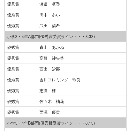
優秀賞
渡邉 凛香
優秀賞
田中 あい
優秀賞
武田 梨希
小学3・4年A部門(優秀賞受賞ライン・・・8.33)
優秀賞
青山 あかね
優秀賞
髙橋 紗矢菜
優秀賞
西出 汐那
優秀賞
吉川フレミング 玲良
優秀賞
志鷹 穂
優秀賞
佐々木 柚花
優秀賞
西澤 優貴
小学3・4年B部門(優秀賞受賞ライン・・・8.13)