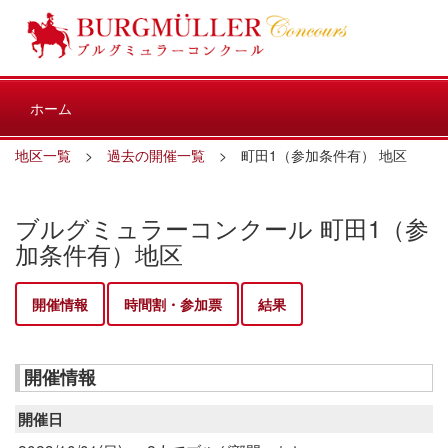
ホーム
地区一覧
>
過去の開催一覧
> 町田1（参加条件有） 地区
ブルグミュラーコンクール 町田1（参
加条件有）地区
開催情報
時間割・参加票
結果
開催情報
開催日