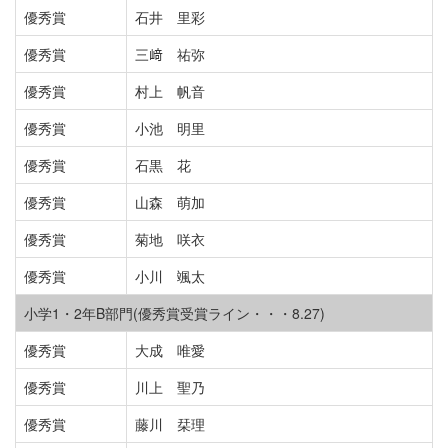
優秀賞
石井 里彩
優秀賞
三﨑 祐弥
優秀賞
村上 帆音
優秀賞
小池 明里
優秀賞
石黒 花
優秀賞
山森 萌加
優秀賞
菊地 咲衣
優秀賞
小川 颯太
小学1・2年B部門(優秀賞受賞ライン・・・8.27)
優秀賞
大成 唯愛
優秀賞
川上 聖乃
優秀賞
藤川 栞理