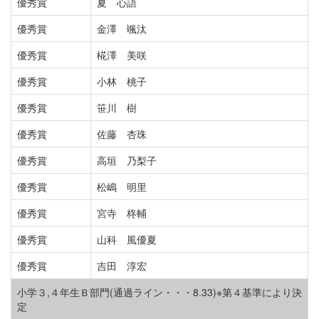
優秀賞
夏 心語
優秀賞
金澤 颯汰
優秀賞
椛澤 美咲
優秀賞
小林 桃子
優秀賞
笹川 樹
優秀賞
佐藤 杏珠
優秀賞
高垣 乃梨子
優秀賞
松嶋 明里
優秀賞
宮寺 柊輔
優秀賞
山科 風優夏
優秀賞
吉田 淳宏
小学３,４年生Ｂ部門(通過ライン・・・8.33)※第４基準により決
定