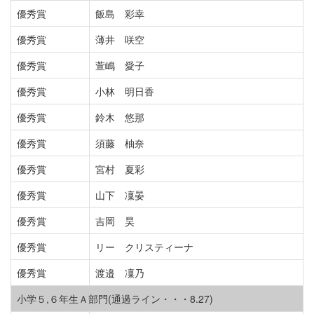
優秀賞
飯島 彩幸
優秀賞
薄井 咲空
優秀賞
萱嶋 愛子
優秀賞
小林 明日香
優秀賞
鈴木 悠那
優秀賞
須藤 柚奈
優秀賞
宮村 夏彩
優秀賞
山下 凜晏
優秀賞
吉岡 昊
優秀賞
リー クリスティーナ
優秀賞
渡邉 凜乃
小学５,６年生Ａ部門(通過ライン・・・8.27)