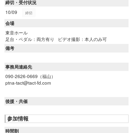
締切・受付状況
10/09
締切
会場
東音ホール
足台・ペダル：両方有り
ビデオ撮影：本人のみ可
備考
事務局連絡先
090-2626-0669（福山）
ptna-tact@tact-fd.com
後援・共催
参加情報
時間割