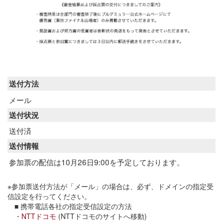
送付方法
メール
送付状況
送付済
送付情報
参加票の配信は10月26日9:00を予定しております。
※参加票送付方法が「メール」の場合は、必ず、ドメインの指定受
信設定を行ってください。
■ 携帯電話各社の指定受信設定の方法
・
NTTドコモ
(NTTドコモのサイトへ移動)