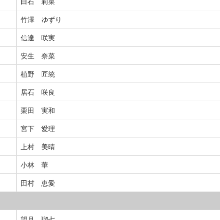
白石 莉菜
竹澤 ゆずり
信達 咲実
安生 奈菜
植野 匠統
居石 咲良
栗田 実和
宮下 愛理
上村 美晴
小林 華
田村 恵愛
望月 瑠七