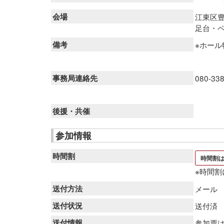
会場
江東区
足台・
備考
※ホール
事務局連絡先
080-3
後援・共催
参加情報
時間割
時間割は
※時間
送付方法
メール
送付状況
送付済
送付情報
参加票は