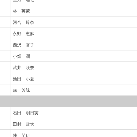
林 英茉
河合 玲奈
永野 恵麻
西沢 杏子
小畑 潤
武井 咲奈
池田 小夏
森 芳諒
石田 明日実
田村 政大
陳 芊伊