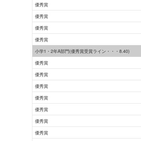
優秀賞
優秀賞
優秀賞
優秀賞
小学1・2年A部門(優秀賞受賞ライン・・・8.40)
優秀賞
優秀賞
優秀賞
優秀賞
優秀賞
優秀賞
優秀賞