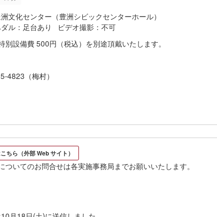
豊洲文化センター（豊洲シビックセンターホール）
ペダル：足台あり
ビデオ撮影：不可
特別設備費 500円（税込）を別途頂戴いたします。
385-4823（梅村）
こちら（外部 Web サイト）
割についてのお問合せは各実施事務局までお願いいたします。
10月18日(土)に送信しました。