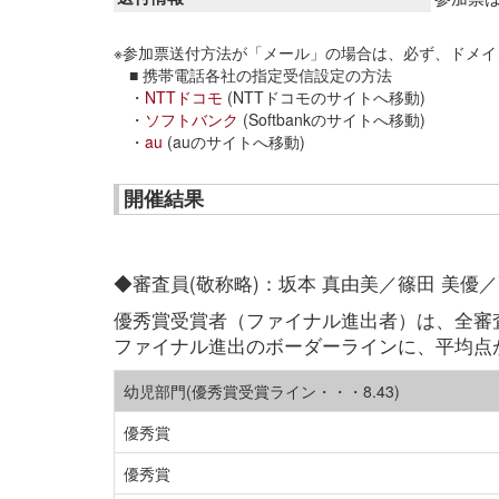
※参加票送付方法が「メール」の場合は、必ず、ドメ
■ 携帯電話各社の指定受信設定の方法
・
NTTドコモ
(NTTドコモのサイトへ移動)
・
ソフトバンク
(Softbankのサイトへ移動)
・
au
(auのサイトへ移動)
開催結果
◆審査員(敬称略)：坂本 真由美／篠田 美優／
優秀賞受賞者（ファイナル進出者）は、全審
ファイナル進出のボーダーラインに、平均点
幼児部門(優秀賞受賞ライン・・・8.43)
優秀賞
優秀賞