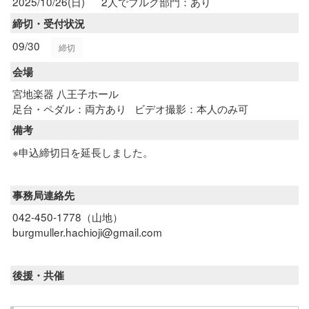
2025/10/26(日)
2人でブルグ部門：あり
締切・受付状況
09/30
締切
会場
宮地楽器 八王子ホール
足台・ペダル：両方あり
ビデオ撮影：本人のみ可
備考
※申込締切日を延長しました。
事務局連絡先
042-450-1778（山地）
burgmuller.hachioji@gmail.com
後援・共催