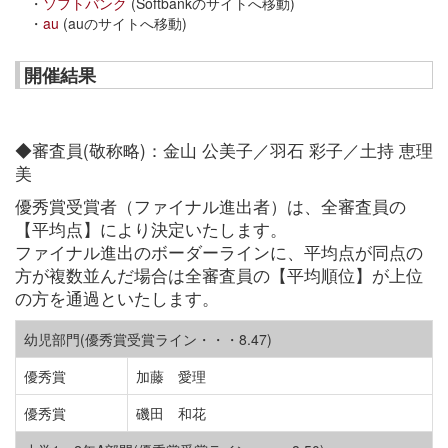
・
ソフトバンク
(Softbankのサイトへ移動)
・
au
(auのサイトへ移動)
開催結果
◆審査員(敬称略)：金山 公美子／羽石 彩子／土持 恵理
美
優秀賞受賞者（ファイナル進出者）は、全審査員の
【平均点】により決定いたします。
ファイナル進出のボーダーラインに、平均点が同点の
方が複数並んだ場合は全審査員の【平均順位】が上位
の方を通過といたします。
幼児部門(優秀賞受賞ライン・・・8.47)
優秀賞
加藤 愛理
優秀賞
磯田 和花