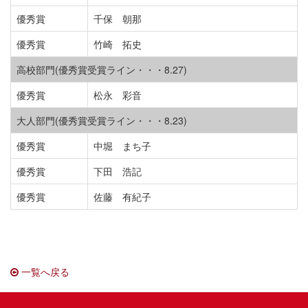
優秀賞
千保 朝那
優秀賞
竹崎 拓史
高校部門(優秀賞受賞ライン・・・8.27)
優秀賞
松永 彩音
大人部門(優秀賞受賞ライン・・・8.23)
優秀賞
中堀 まち子
優秀賞
下田 浩記
優秀賞
佐藤 有紀子
一覧へ戻る