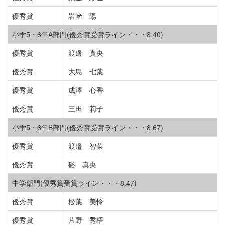
優秀賞
岩﨑 陽
小学5・6年A部門(優秀賞受賞ライン・・・8.40)
優秀賞
渡邊 真央
優秀賞
大島 七葉
優秀賞
成澤 心香
優秀賞
三田 莉子
小学5・6年B部門(優秀賞受賞ライン・・・8.67)
優秀賞
渡邉 智菜
優秀賞
硲 真央
中学部門(優秀賞受賞ライン・・・8.47)
優秀賞
松葉 美怜
優秀賞
片野 秀梧