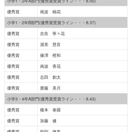
小学1・2年A部門(優秀賞受賞ライン・・・8.50)
優秀賞
南波 柚花
小学1・2年B部門(優秀賞受賞ライン・・・8.37)
優秀賞
吉良 寧々花
優秀賞
渥美 慧音
優秀賞
篠澤 橙和
優秀賞
南波 香花
優秀賞
志田 創太
優秀賞
齋藤 美月
小学3・4年A部門(優秀賞受賞ライン・・・8.43)
優秀賞
榎本 泰羅
優秀賞
加藤 健
優秀賞
助則 徹真