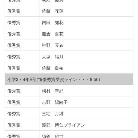
優秀賞
佐藤 花蓮
優秀賞
内田 知花
優秀賞
熊倉 百花
優秀賞
神野 琴衣
優秀賞
大塚 結月
優秀賞
佐藤 良祐
小学3・4年B部門(優秀賞受賞ライン・・・8.50)
優秀賞
梅村 幸那
優秀賞
吉野 陽向子
優秀賞
三宅 月緋
優秀賞
渡部 博仁ブライアン
優秀賞
須釜 紗世