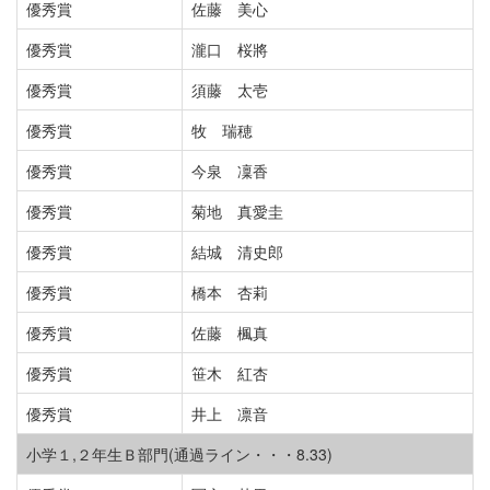
優秀賞
佐藤 美心
優秀賞
瀧口 桜將
優秀賞
須藤 太壱
優秀賞
牧 瑞穂
優秀賞
今泉 凜香
優秀賞
菊地 真愛圭
優秀賞
結城 清史郎
優秀賞
橋本 杏莉
優秀賞
佐藤 楓真
優秀賞
笹木 紅杏
優秀賞
井上 凛音
小学１,２年生Ｂ部門(通過ライン・・・8.33)