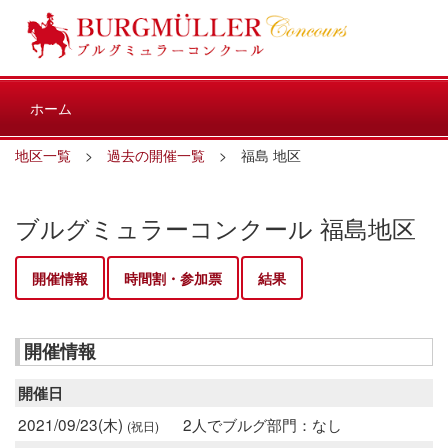
ホーム
地区一覧
>
過去の開催一覧
> 福島 地区
ブルグミュラーコンクール 福島地区
開催情報
時間割・参加票
結果
開催情報
開催日
2021/09/23(木)
2人でブルグ部門：なし
(祝日)