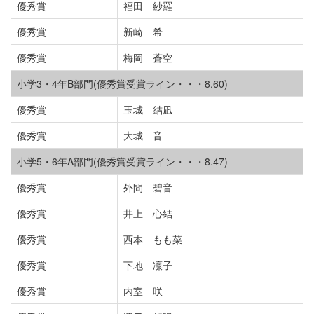
優秀賞
福田 紗羅
優秀賞
新崎 希
優秀賞
梅岡 蒼空
小学3・4年B部門(優秀賞受賞ライン・・・8.60)
優秀賞
玉城 結凪
優秀賞
大城 音
小学5・6年A部門(優秀賞受賞ライン・・・8.47)
優秀賞
外間 碧音
優秀賞
井上 心結
優秀賞
西本 もも菜
優秀賞
下地 凜子
優秀賞
内室 咲