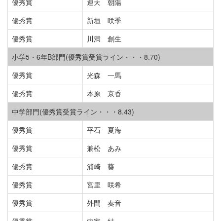
優秀賞
運天 朝陽
優秀賞
新垣 咲季
優秀賞
川満 創生
小学5・6年B部門(優秀賞受賞ライン・・・8.70)
優秀賞
光森 一馬
優秀賞
本原 京香
中学部門(優秀賞受賞ライン・・・8.43)
優秀賞
平石 夏海
優秀賞
兼松 あみ
優秀賞
浦崎 葵
優秀賞
宮里 咲希
優秀賞
外間 奏音
優秀賞
内室 結