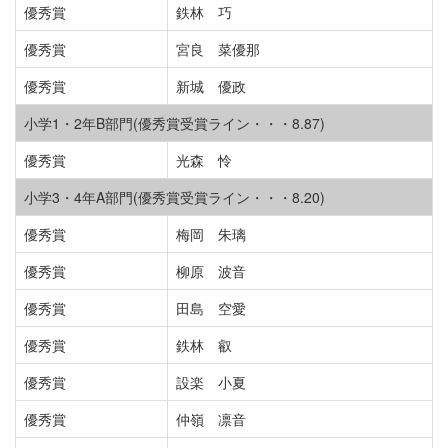
優秀賞
鉄林 巧
優秀賞
宮良 菜優那
優秀賞
新城 優政
小学1・2年B部門(優秀賞受賞ライン・・・8.87)
優秀賞
光森 怜
小学3・4年A部門(優秀賞受賞ライン・・・8.20)
優秀賞
梅岡 朱璃
優秀賞
柳原 波音
優秀賞
田島 空愛
優秀賞
鉄林 叡
優秀賞
設楽 小夏
優秀賞
仲嶺 凛音