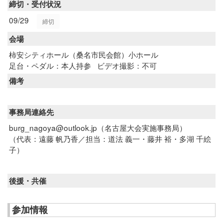
締切・受付状況
09/29
締切
会場
柿安シティホール（桑名市民会館）小ホール
足台・ペダル：本人持参
ビデオ撮影：不可
備考
事務局連絡先
burg_nagoya@outlook.jp（名古屋大会実施事務局）
（代表：遠藤 帆乃香／担当：道法 義一・藤井 裕・多湖 千絵
子）
後援・共催
参加情報