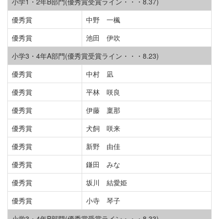
小学1・2年B部門(優秀賞受賞ライン・・・8.37)
優秀賞
中野 一楓
優秀賞
池田 伊吹
小学3・4年A部門(優秀賞受賞ライン・・・8.23)
優秀賞
中村 凪
優秀賞
平林 咲良
優秀賞
伊藤 稟那
優秀賞
犬飼 咲来
優秀賞
新野 由佳
優秀賞
鎌田 みな
優秀賞
坂川 結愛姫
優秀賞
小寺 琴子
小学3・4年B部門(優秀賞受賞ライン・・・8.33)