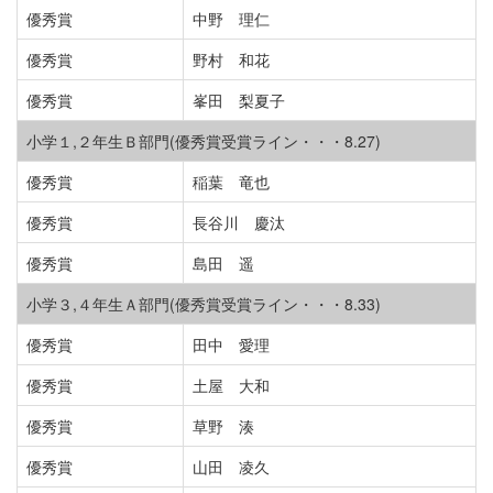
優秀賞
中野 理仁
優秀賞
野村 和花
優秀賞
峯田 梨夏子
小学１,２年生Ｂ部門(優秀賞受賞ライン・・・8.27)
優秀賞
稲葉 竜也
優秀賞
長谷川 慶汰
優秀賞
島田 遥
小学３,４年生Ａ部門(優秀賞受賞ライン・・・8.33)
優秀賞
田中 愛理
優秀賞
土屋 大和
優秀賞
草野 湊
優秀賞
山田 凌久