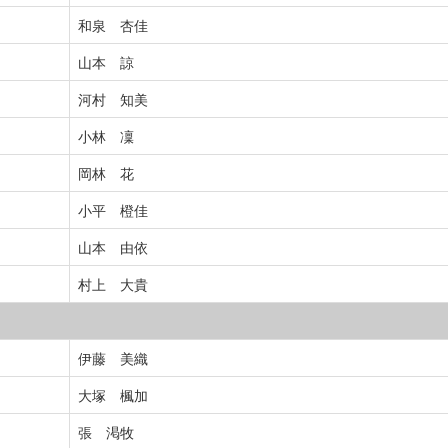
和泉 杏佳
山本 諒
河村 知美
小林 凜
岡林 花
小平 橙佳
山本 由依
村上 大貴
伊藤 美織
大塚 楓加
張 渇牧