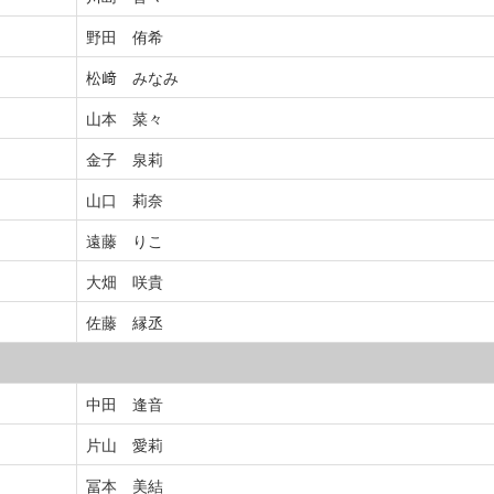
野田 侑希
松﨑 みなみ
山本 菜々
金子 泉莉
山口 莉奈
遠藤 りこ
大畑 咲貴
佐藤 縁丞
中田 逢音
片山 愛莉
冨本 美結