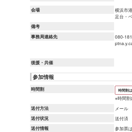
会場
横浜市
足台・
備考
事務局連絡先
080-18
ptna.y.
後援・共催
参加情報
時間割
時間割は
※時間
送付方法
メール
送付状況
送付済
送付情報
参加票は