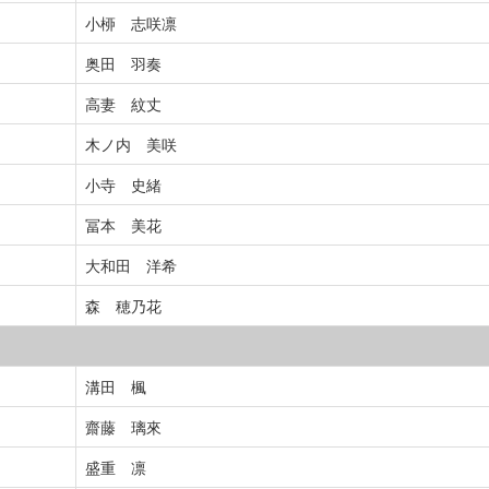
小桺 志咲凛
奥田 羽奏
高妻 紋丈
木ノ内 美咲
小寺 史緒
冨本 美花
大和田 洋希
森 穂乃花
溝田 楓
齋藤 璃來
盛重 凛