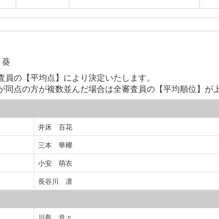
 葵
査員の【平均点】により決定いたします。
が同点の方が複数並んだ場合は全審査員の【平均順位】が
井床 百花
三本 華椰
小安 萌衣
長谷川 凛
川島 音々