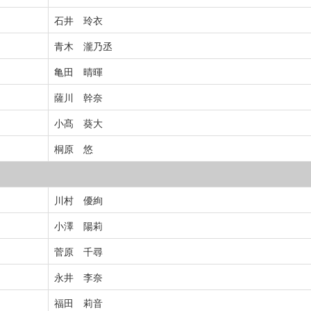
石井 玲衣
青木 瀧乃丞
亀田 晴暉
薩川 幹奈
小髙 葵大
桐原 悠
川村 優絢
小澤 陽莉
菅原 千尋
永井 李奈
福田 莉音