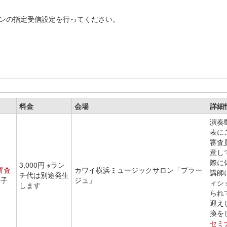
インの指定受信設定を行ってください。
料金
会場
詳細
演奏
表に
審査
意し
際に
3,000円 ※ラン
審査
カワイ横浜ミュージックサロン「プラー
講師
チ代は別途発生
り子
ジュ」
ィシ
します
られ
迎え
換を
セミ