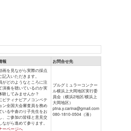
情報
お問合せ先
動画を見ながら実際の採点
ご記入いただきます。
員がどのようなところに注
ブルグミュラーコンクー
て演奏を聴いているのか実
ル横浜上大岡地区実行委
体験してみませんか？
員会（横浜2地区/横浜上
にピティナピアノコンペテ
大岡地区）
ョン全国大会審査員を務め
ptna.y.carina@gmail.com
ている中倉のり子先生をお
080-1810-0504（湊）
し、ご参加の皆様と意見交
しながら進めて参ります。
ナーページへ