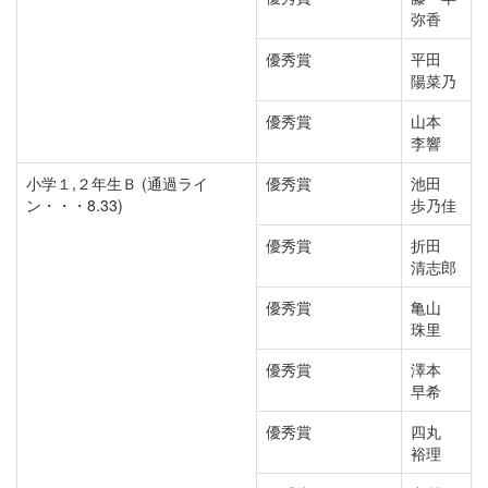
弥香
優秀賞
平田
陽菜乃
優秀賞
山本
李響
小学１,２年生Ｂ (通過ライ
優秀賞
池田
ン・・・8.33)
歩乃佳
優秀賞
折田
清志郎
優秀賞
亀山
珠里
優秀賞
澤本
早希
優秀賞
四丸
裕理