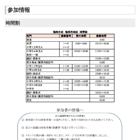
参加情報
時間割