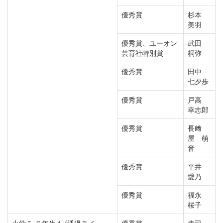
優秀賞
杉本
美羽
優秀賞、ユーオン
武田
芸育社特別賞
桐弥
優秀賞
田中
七夕歩
優秀賞
戸高
幸志郎
優秀賞
長﨑
屋 萌
音
優秀賞
平井
愛乃
優秀賞
福永
桜子