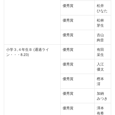
優秀賞
松井
ひなた
優秀賞
松林
芽生
優秀賞
吉山
絢音
小学３,４年生Ｂ (通過ライ
優秀賞
有田
ン・・・8.23)
采生
優秀賞
入江
優太
優秀賞
樫本
澪
優秀賞
加納
みつき
優秀賞
澤本
有希