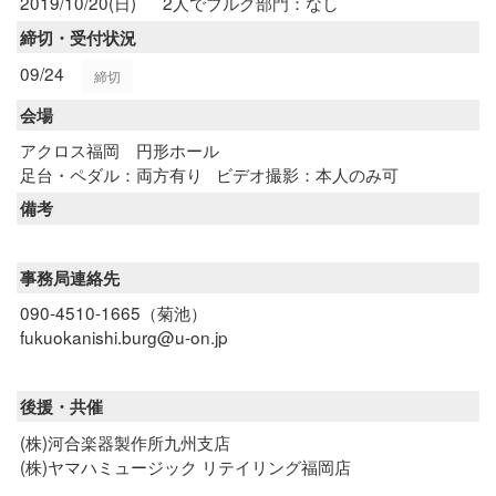
2019/10/20(日)
2人でブルグ部門：なし
締切・受付状況
09/24
締切
会場
アクロス福岡 円形ホール
足台・ペダル：両方有り
ビデオ撮影：本人のみ可
備考
事務局連絡先
090-4510-1665（菊池）
fukuokanishi.burg@u-on.jp
後援・共催
(株)河合楽器製作所九州支店
(株)ヤマハミュージック リテイリング福岡店