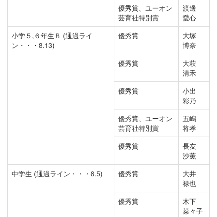
優秀賞、ユーオン
渡邊
芸育社特別賞
愛心
小学５,６年生Ｂ (通過ライ
優秀賞
大塚
ン・・・8.13)
博奈
優秀賞
大萩
清禾
優秀賞
小出
彩乃
優秀賞、ユーオン
五嶋
芸育社特別賞
将孝
優秀賞
長友
沙薫
中学生 (通過ライン・・・8.5)
優秀賞
大井
禄也
優秀賞
木下
菜々子