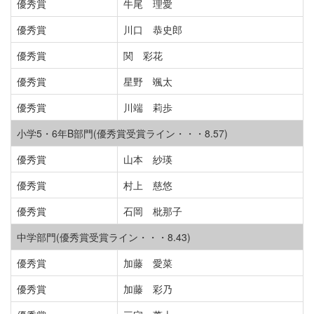
優秀賞
牛尾 理愛
優秀賞
川口 恭史郎
優秀賞
関 彩花
優秀賞
星野 颯太
優秀賞
川端 莉歩
小学5・6年B部門(優秀賞受賞ライン・・・8.57)
優秀賞
山本 紗瑛
優秀賞
村上 慈悠
優秀賞
石岡 枇那子
中学部門(優秀賞受賞ライン・・・8.43)
優秀賞
加藤 愛菜
優秀賞
加藤 彩乃