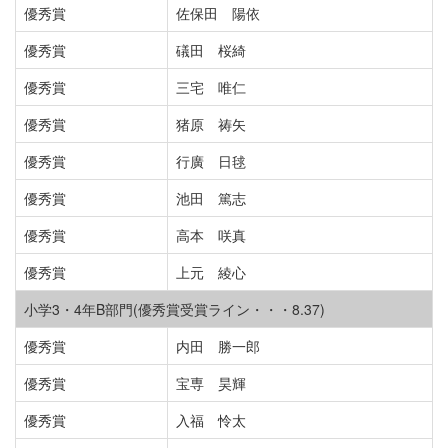
優秀賞
佐保田 陽依
優秀賞
礒田 桜綺
優秀賞
三宅 唯仁
優秀賞
猪原 祷矢
優秀賞
行廣 日毬
優秀賞
池田 篤志
優秀賞
高本 咲真
優秀賞
上元 綾心
小学3・4年B部門(優秀賞受賞ライン・・・8.37)
優秀賞
内田 勝一郎
優秀賞
宝専 昊輝
優秀賞
入福 怜太