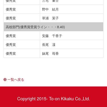
優秀賞
三宅 董士
優秀賞
野中 結月
優秀賞
草浦 茉子
高校部門(優秀賞受賞ライン・・・8.40)
優秀賞
安藤 千香子
優秀賞
長尾 凜
優秀賞
妹尾 苺香
一覧へ戻る
Copyright 2015- To-on Kikaku Co.,Ltd.