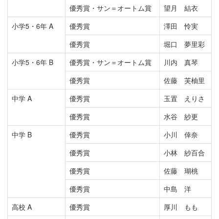
優秀賞・サン＝オートム賞
望月 結衣
小学5・6年 A
優秀賞
澤田 怜実
優秀賞
堀口 夢里彩
小学5・6年 B
優秀賞・サン＝オートム賞
川内 真琴
優秀賞
佐藤 芙柚里
中学 A
優秀賞
玉置 えりさ
優秀賞
水谷 紗更
中学 B
優秀賞
小川 倖奈
優秀賞
小林 紗百合
優秀賞
佐藤 瑚桃
優秀賞
中島 洋
高校 A
優秀賞
厚川 もも