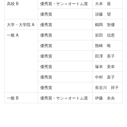
高校 B
優秀賞・サン＝オートム賞
大本 葵
優秀賞
須藤 望
大学・大学院 A
優秀賞
鶴岡 智優
一般 A
優秀賞
岩田 信恵
優秀賞
熊崎 唯
優秀賞
田澤 英子
優秀賞
塚本 美幸
優秀賞
中村 直子
優秀賞
長谷川 祥子
一般 B
優秀賞・サン＝オートム賞
伊藤 未央