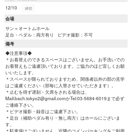
12/10
締切
会場
サン＝オートムホール
足台・ペダル：両方有り
ビデオ撮影：不可
備考
◆注意事項◆
＊お着替えのできるスペースはございません。お手洗いでの
お着替えもご遠慮頂いております。ご協力のほど宜しくお願
いいたします。
＊スペースが限られておりますため、関係者以外の部の見学
はご遠慮ください（部毎に入替させていただきます）。
＊止むを得ず遅刻・欠席をされる場合は、
Mail:bach.tokyo2@gmail.comかTel:03-5684-6019まで必ず
ご連絡下さい。
＊ビデオ撮影・録音はご遠慮下さい。
＊足台（補助ペダル有り・無し両方）はホールにございま
す。
＊駐車場はございません。近隣のコインパーキングをご利用