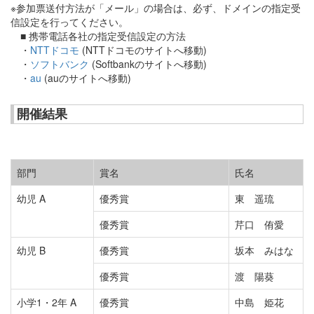
※参加票送付方法が「メール」の場合は、必ず、ドメインの指定受
信設定を行ってください。
■ 携帯電話各社の指定受信設定の方法
・
NTTドコモ
(NTTドコモのサイトへ移動)
・
ソフトバンク
(Softbankのサイトへ移動)
・
au
(auのサイトへ移動)
開催結果
部門
賞名
氏名
幼児 A
優秀賞
東 遥琉
優秀賞
芹口 侑愛
幼児 B
優秀賞
坂本 みはな
優秀賞
渡 陽葵
小学1・2年 A
優秀賞
中島 姫花