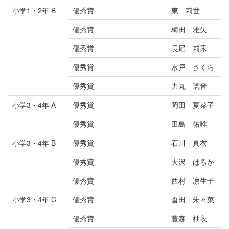
小学1・2年 B
優秀賞
東 莉世
優秀賞
梅田 雅矢
優秀賞
長尾 莉禾
優秀賞
水戸 さくら
優秀賞
力丸 璃音
小学3・4年 A
優秀賞
岡田 夏菜子
優秀賞
田島 佑唯
小学3・4年 B
優秀賞
石川 真衣
優秀賞
大沢 はるか
優秀賞
西村 凛生子
小学3・4年 C
優秀賞
倉田 朱々菜
優秀賞
藤森 柚衣