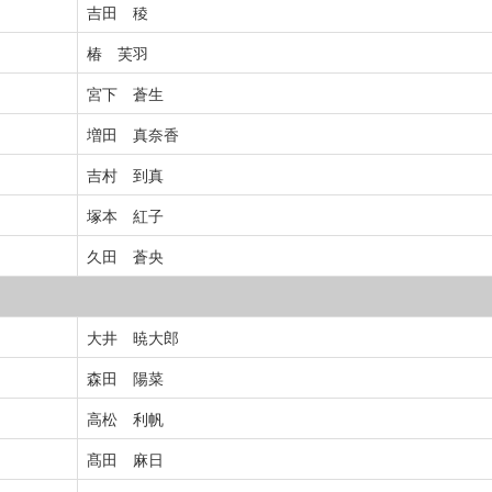
吉田 稜
椿 芙羽
宮下 蒼生
増田 真奈香
吉村 到真
塚本 紅子
久田 蒼央
大井 暁大郎
森田 陽菜
高松 利帆
髙田 麻日