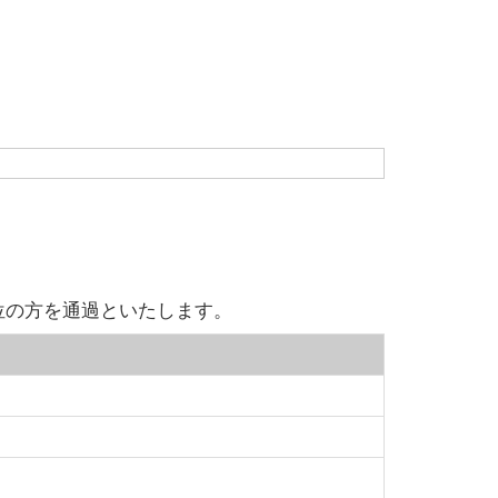
位の方を通過といたします。