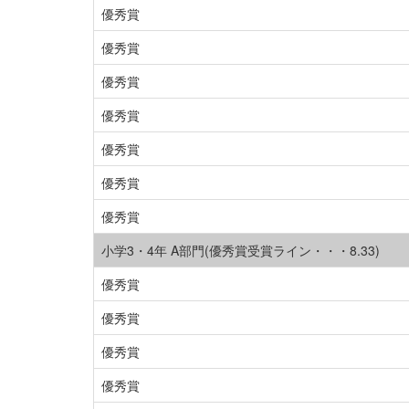
優秀賞
優秀賞
優秀賞
優秀賞
優秀賞
優秀賞
優秀賞
小学3・4年 A部門(優秀賞受賞ライン・・・8.33)
優秀賞
優秀賞
優秀賞
優秀賞