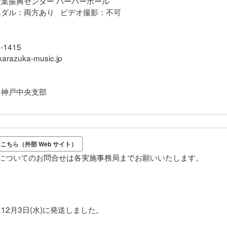
産業振興センター ハーバーホール
ペダル：両方あり
ビデオ撮影：不可
1-1415
karazuka-music.jp
ナ神戸中央支部
こちら（外部 Web サイト）
割についてのお問合せは各実施事務局までお願いいたします。
12月3日(水)に発送しました。