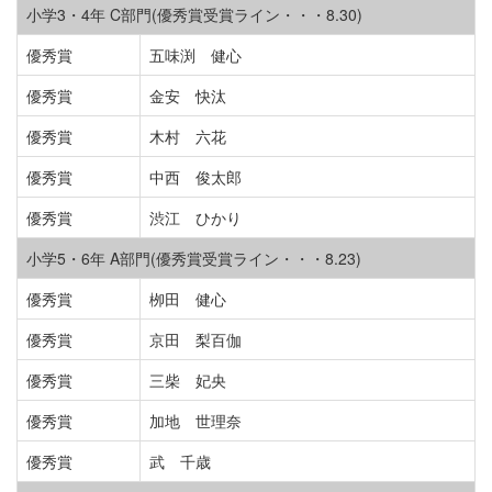
小学3・4年 C部門(優秀賞受賞ライン・・・8.30)
優秀賞
五味渕 健心
優秀賞
金安 快汰
優秀賞
木村 六花
優秀賞
中西 俊太郎
優秀賞
渋江 ひかり
小学5・6年 A部門(優秀賞受賞ライン・・・8.23)
優秀賞
栁田 健心
優秀賞
京田 梨百伽
優秀賞
三柴 妃央
優秀賞
加地 世理奈
優秀賞
武 千歳