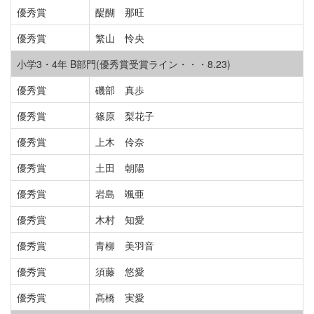
優秀賞
醍醐 那旺
優秀賞
繁山 怜央
小学3・4年 B部門(優秀賞受賞ライン・・・8.23)
優秀賞
磯部 真歩
優秀賞
篠原 梨花子
優秀賞
上木 伶奈
優秀賞
土田 朝陽
優秀賞
岩島 颯亜
優秀賞
木村 知愛
優秀賞
青柳 美羽音
優秀賞
須藤 悠愛
優秀賞
髙橋 実愛