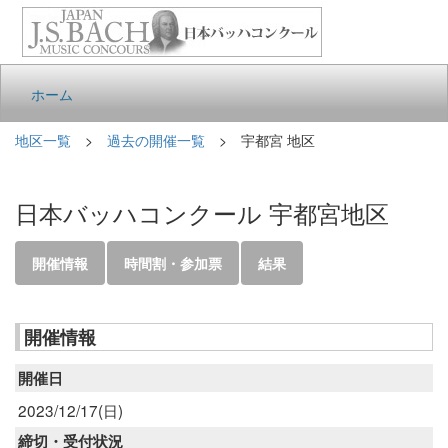
ホーム
地区一覧
>
過去の開催一覧
> 宇都宮 地区
日本バッハコンクール 宇都宮地区
開催情報
時間割・参加票
結果
開催情報
開催日
2023/12/17(日)
締切・受付状況